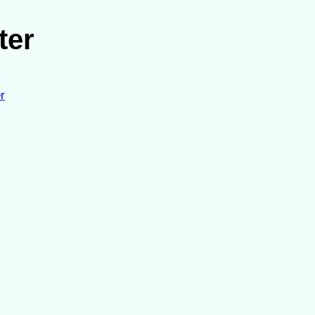
ter
r